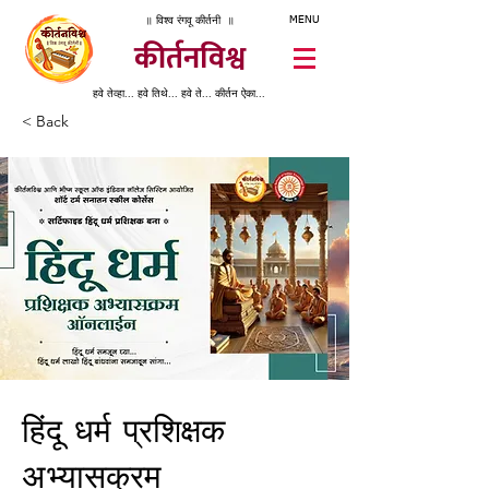
॥ विश्व रंगवू कीर्तनी ॥
MENU
कीर्तनविश्व
हवे तेव्हा... हवे तिथे... हवे ते... कीर्तन ऐका...
< Back
हिंदू धर्म प्रशिक्षक
अभ्यासक्रम