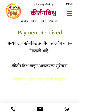
॥ विश्व रंगवू कीर्तनी ॥
MENU
कीर्तनविश्व
हवे तेव्हा... हवे तिथे... हवे ते... कीर्तन ऐका...
Payment Received
धन्यवाद, कीर्तनविश्व आर्थिक सहयोग रक्कम
मिळाली आहे.
कीर्तन विश्व कडून आपलयला शुभेच्छा.
कीर्तनविश्व द्वारा - विश्व मराठी फाउंडेशन
622, जानकी रघुनाथ, पुलाची वाडी, हनुमान चौक, डेक्कन जिमखाना, पुणे - 04
7066250162
Refund Policy
Privacy Policy
Terms & Conditions