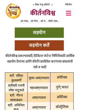
॥ विश्व रंगवू कीर्तनी ॥
MENU
कीर्तनविश्व
हवे तेव्हा... हवे तिथे... हवे ते... कीर्तन ऐका...
सहयोग
सहयोग कर्ते
कीर्तनविश्व प्रकल्पासाठी, डिजिटल कंटेन्ट निर्मितीसाठी आर्थिक
सहयोग देणाऱ्या आणि कीर्तने प्रायोजित करणाऱ्या बांधवांची
नावे व यादी
श्री. रविंद्र
अमेरिका
मुख्य आश्रयदाता
कुलकर्णी
श्रीमती रजनी
पुणे, भारत
महाआश्रयदाता
रमेश पाटुकले
श्री. नीरज
अमेरिका
आश्रयदाता
काशाळकर
श्री. अभिजित
ऑस्ट्रेलिया
आश्रयदाता
भिडे